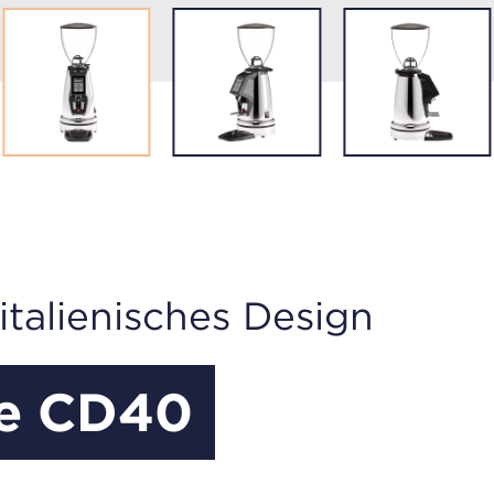
 italienisches Design
le CD40