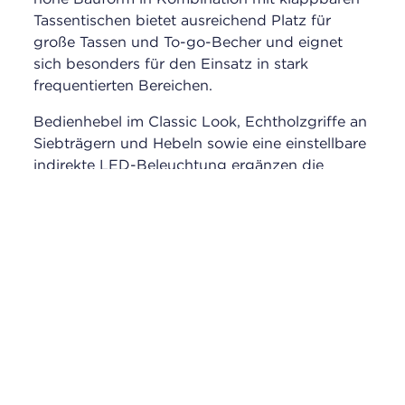
Tassentischen bietet ausreichend Platz für
große Tassen und To-go-Becher und eignet
sich besonders für den Einsatz in stark
frequentierten Bereichen.
Bedienhebel im Classic Look, Echtholzgriffe an
Siebträgern und Hebeln sowie eine einstellbare
indirekte LED-Beleuchtung ergänzen die
funktionale Ausstattung. Ein automatisches
Reinigungsprogramm erleichtert die tägliche
Pflege und sorgt für einen hygienischen
Betrieb.
Ausstattungs-Highlights:
Ein-, zwei- oder dreigruppige
Siebträgermaschine
Zwei Dampflanzen (bei 1-gruppiger