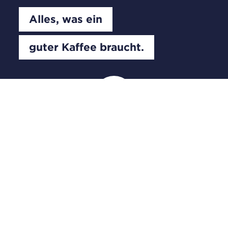
Alles, was ein
guter Kaffee braucht.
Große Markenauswahl
Gerne liefern wir Ihnen von einer bis zu 800
Maschinen nahezu sämtlicher Hersteller.
Selbstverständlich haben wir auch jegliches
Zubehör für Sie im Sortiment.