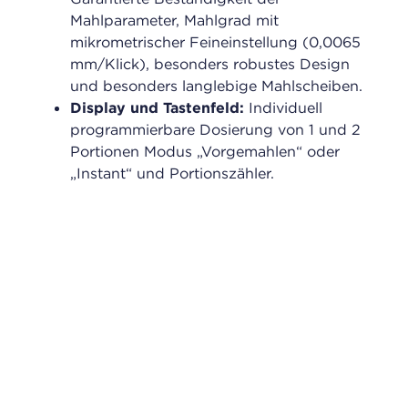
Mahlparameter, Mahlgrad mit
mikrometrischer Feineinstellung (0,0065
mm/Klick), besonders robustes Design
und besonders langlebige Mahlscheiben.
Display und Tastenfeld:
Individuell
programmierbare Dosierung von 1 und 2
Portionen Modus „Vorgemahlen“ oder
„Instant“ und Portionszähler.
Design:
Leichter Zugang für
Wartungsarbeiten, moderne und
funktionale Ästhetik sowie hochwertige
Materialien.
Kaffee-Dosierung:
Frisch gemahlener
Kaffee, direkte Ausgabe und Dosierung
ohne Verschwendung, automatische
Erkennung von einfachen oder doppelten
Siebträgern.
Kurzum: Die perfekte Mühle in einem absolut